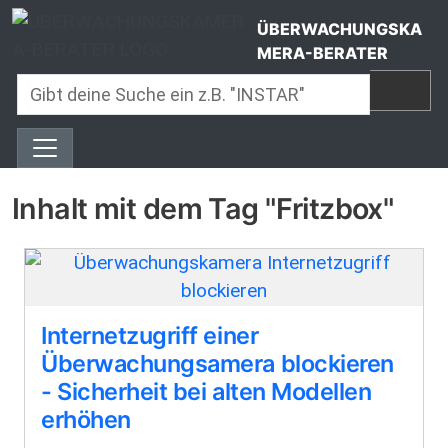
Direkt zum Inhalt
ÜBERWACHUNGSKA
MERA-BERATER
Inhalt mit dem Tag "Fritzbox"
Internetzugriff einer
Überwachungsamera blockieren
- Sicherheit bei alten Modellen
erhöhen