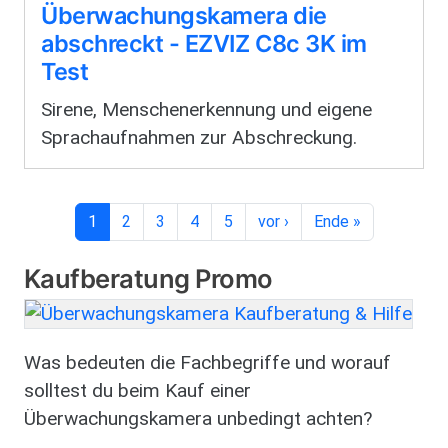
Überwachungskamera die
abschreckt - EZVIZ C8c 3K im
Test
Sirene, Menschenerkennung und eigene
Sprachaufnahmen zur Abschreckung.
Aktuelle Seite
Seite
Seite
Seite
Seite
Nächste Seite
Letzte Seite
1
2
3
4
5
vor ›
Ende »
Kaufberatung Promo
Bild
Was bedeuten die Fachbegriffe und worauf
solltest du beim Kauf einer
Überwachungskamera unbedingt achten?