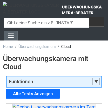
Direkt zum Inhalt
ÜBERWACHUNGSKA
MERA-BERATER
Home
Überwachungskamera
Cloud
Überwachungskamera mit
Cloud
Funktionen
Alle Tests Anzeigen