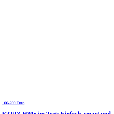
100-200 Euro
EZVIZ H80x im Test: Einfach, smart und