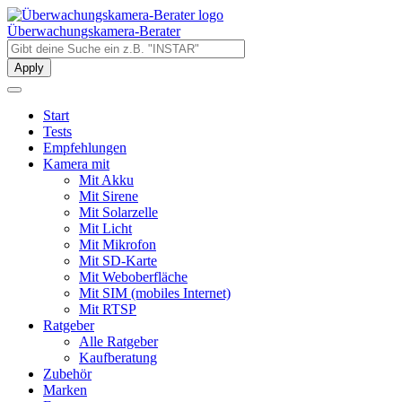
Direkt
zum
Überwachungskamera-Berater
Inhalt
Start
Tests
Empfehlungen
Kamera mit
Mit Akku
Mit Sirene
Mit Solarzelle
Mit Licht
Mit Mikrofon
Mit SD-Karte
Mit Weboberfläche
Mit SIM (mobiles Internet)
Mit RTSP
Ratgeber
Alle Ratgeber
Kaufberatung
Zubehör
Marken