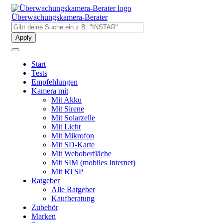
Direkt
zum
Überwachungskamera-Berater
Inhalt
Start
Tests
Empfehlungen
Kamera mit
Mit Akku
Mit Sirene
Mit Solarzelle
Mit Licht
Mit Mikrofon
Mit SD-Karte
Mit Weboberfläche
Mit SIM (mobiles Internet)
Mit RTSP
Ratgeber
Alle Ratgeber
Kaufberatung
Zubehör
Marken