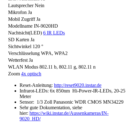
Lautsprecher
Nein
Mikrofon
Ja
Mobil Zugriff
Ja
Modellname
IN-9020HD
Nachtsicht(LED)
6 IR LEDs
SD Karten
Ja
Sichtwinkel
120 °
Verschlüsselung
WPA, WPA2
Wetterfest
Ja
WLAN Modus
802.11 b, 802.11 g, 802.11 n
Zoom
4x optisch
Reset-Anleitung:
http://reset9020.instar.de
Infrarot-LEDs: 6x 850nm
Hi-Power-IR-LEDs, 20-25
Meter
Sensor: 1/3 Zoll Panasonic WDR CMOS MN34229
Sehr gute Dokumentation, siehe
hier:
https://wiki.instar.de/Aussenkameras/IN-
9020_HD/