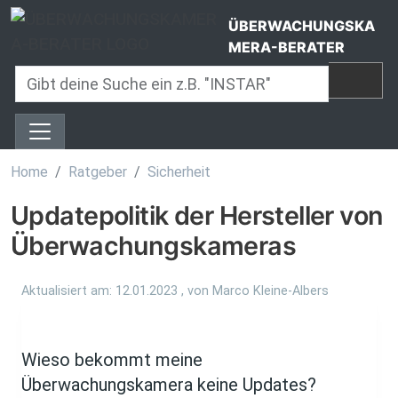
Direkt zum Inhalt
ÜBERWACHUNGSKA
MERA-BERATER
Home
Ratgeber
Sicherheit
Updatepolitik der Hersteller von
Überwachungskameras
Aktualisiert am:
12.01.2023
, von
Marco Kleine-Albers
Wieso bekommt meine
Überwachungskamera keine Updates?