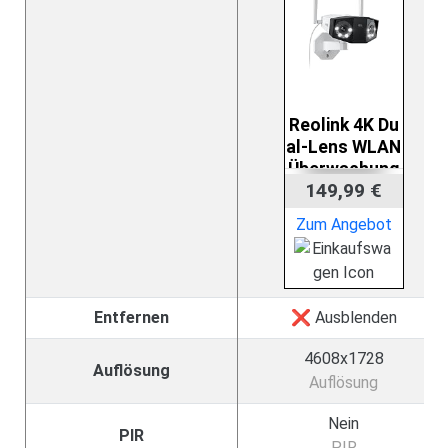
Reolink 4K Du
al-Lens WLAN
Überwachung
149,99 €
skamera Aus
s…
Zum Angebot
Entfernen
❌ Ausblenden
4608x1728
Auflösung
Auflösung
Nein
PIR
PIR