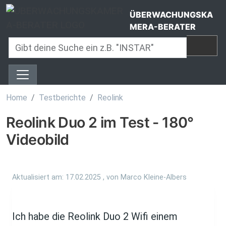
Direkt zum Inhalt
ÜBERWACHUNGSKA
MERA-BERATER
Home
Testberichte
Reolink
Reolink Duo 2 im Test - 180°
Videobild
Aktualisiert am:
17.02.2025
, von
Marco Kleine-Albers
Ich habe die Reolink Duo 2 Wifi einem