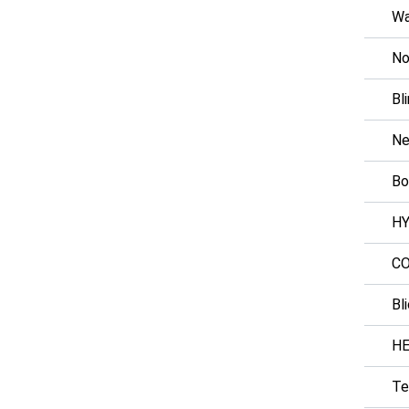
Wa
No
Bl
Ne
Bo
H
C
Bl
H
Te