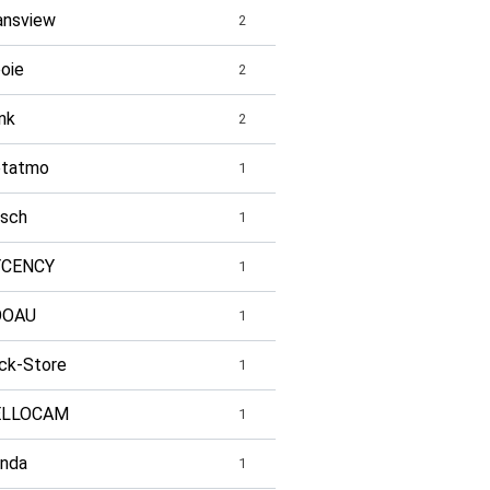
nsview
2
oie
2
ink
2
tatmo
1
sch
1
YCENCY
1
OOAU
1
ick-Store
1
ELLOCAM
1
nda
1