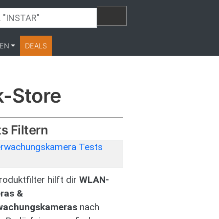
EN
DEALS
-Store
s Filtern
oduktfilter hilft dir
WLAN-
ras &
wachungskameras
nach