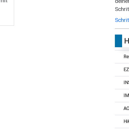
mit
deine
Schrit
Schrit
H
Re
EZ
IN
I
A
Hi