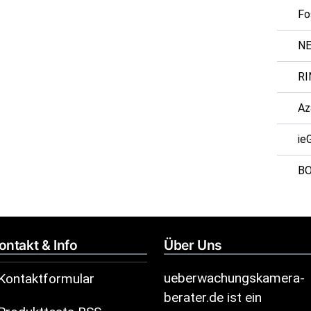
Fo
N
RI
Az
ie
B
ontakt & Info
Über Uns
ueberwachungskamera-
Kontaktformular
berater.de ist ein