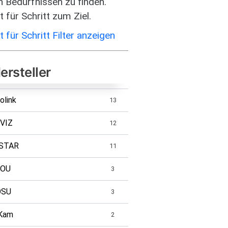
n Bedürfnissen zu finden.
t für Schritt zum Ziel.
t für Schritt Filter anzeigen
ersteller
olink
13
VIZ
12
STAR
11
MOU
3
OSU
3
Kam
2