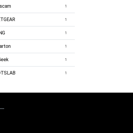
scam
1
ETGEAR
1
NG
1
arton
1
Geek
1
OTSLAB
1