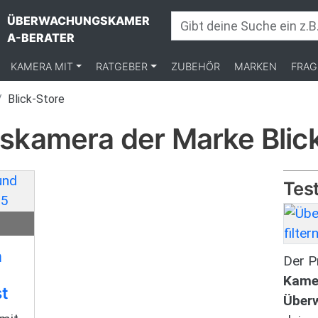
ÜBERWACHUNGSKAMER
A-BERATER
KAMERA MIT
RATGEBER
ZUBEHÖR
MARKEN
FRAG
Blick-Store
kamera der Marke Blick
Test
Bild
a
Der Pr
Kame
t
Über