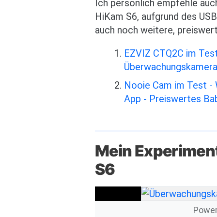
Ich persönlich empfehle auch
HiKam S6, aufgrund des USB-
auch noch weitere, preiswer
EZVIZ CTQ2C im Test 
Überwachungskamera 
Nooie Cam im Test -
App - Preiswertes B
Mein Experiment
S6
Power