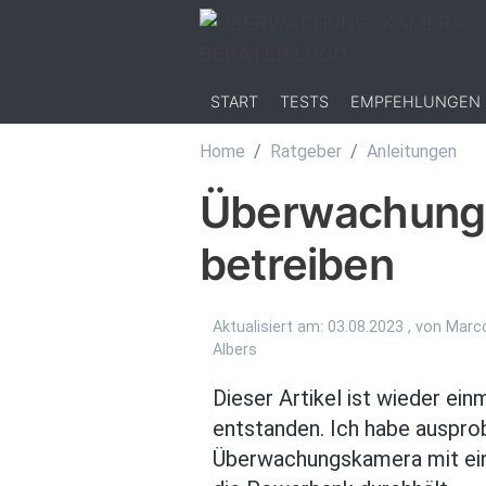
Direkt zum Inhalt
START
TESTS
EMPFEHLUNGEN
Home
Ratgeber
Anleitungen
Überwachungs
betreiben
Aktualisiert am:
03.08.2023
, von
Marco
Albers
Dieser Artikel ist wieder ei
entstanden. Ich habe ausprob
Überwachungskamera mit ein