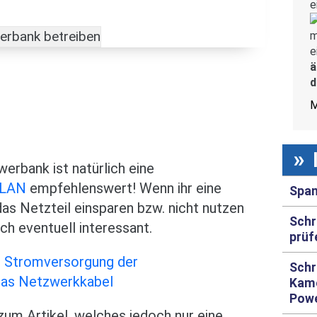
e
m
e
ä
d
M
werbank ist natürlich eine
WLAN
empfehlenswert! Wenn ihr eine
Span
s Netzteil einsparen bzw. nicht nutzen
Schr
ch eventuell interessant.
prüf
- Stromversorgung der
Schr
as Netzwerkkabel
Kame
Pow
zum Artikel, welches jedoch nur eine