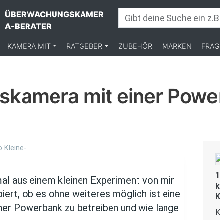
ÜBERWACHUNGSKAMER
A-BERATER
KAMERA MIT
RATGEBER
ZUBEHÖR
MARKEN
FRAG
kamera mit einer Powe
 Kleine-
1
nmal aus einem kleinen Experiment von mir
k
iert, ob es ohne weiteres möglich ist eine
K
er Powerbank zu betreiben und wie lange
K