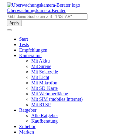
Direkt
zum
Überwachungskamera-Berater
Inhalt
Start
Tests
Empfehlungen
Kamera mit
Mit Akku
Mit Sirene
Mit Solarzelle
Mit Licht
Mit Mikrofon
Mit SD-Karte
Mit Weboberfläche
Mit SIM (mobiles Internet)
Mit RTSP
Ratgeber
Alle Ratgeber
Kaufberatung
Zubehör
Marken